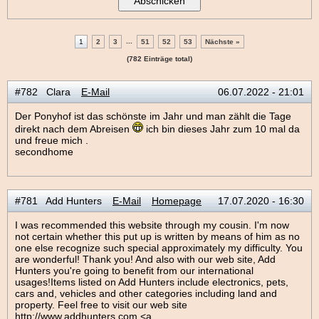
...
1
2
3
51
52
53
Nächste »
(782 Einträge total)
#782 Clara
E-Mail
06.07.2022 - 21:01
Der Ponyhof ist das schönste im Jahr und man zählt die Tage
direkt nach dem Abreisen
ich bin dieses Jahr zum 10 mal da
und freue mich .
secondhome
#781 Add Hunters
E-Mail
Homepage
17.07.2020 - 16:30
I was recommended this website through my cousin. I'm now
not certain whether this put up is written by means of him as no
one else recognize such special approximately my difficulty. You
are wonderful! Thank you! And also with our web site, Add
Hunters you're going to benefit from our international
usages!Items listed on Add Hunters include electronics, pets,
cars and, vehicles and other categories including land and
property. Feel free to visit our web site
http://www.addhunters.com <a