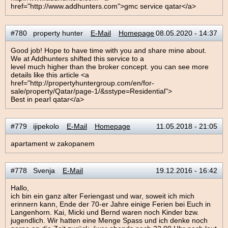
href="http://www.addhunters.com">gmc service qatar</a>
#780 property hunter
E-Mail
Homepage
08.05.2020 - 14:37
Good job! Hope to have time with you and share mine about.
We at Addhunters shifted this service to a
level much higher than the broker concept. you can see more
details like this article <a
href="http://propertyhuntergroup.com/en/for-
sale/property/Qatar/page-1/&sstype=Residential">
Best in pearl qatar</a>
#779 ijipekolo
E-Mail
Homepage
11.05.2018 - 21:05
apartament w zakopanem
#778 Svenja
E-Mail
19.12.2016 - 16:42
Hallo,
ich bin ein ganz alter Feriengast und war, soweit ich mich
erinnern kann, Ende der 70-er Jahre einige Ferien bei Euch in
Langenhorn. Kai, Micki und Bernd waren noch Kinder bzw.
jugendlich. Wir hatten eine Menge Spass und ich denke noch