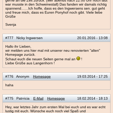
gerne an die Zeit zurück. (wer abends nach 22.00 Uhr noch laut
war musste in den Schweinestall) Das fanden wir damals richtig
spannend.......Ich hoffe, dass es den Ingwersens sen. gut geht
und freue mich, dass es Euren Ponyhof noch gibt. Viele liebe
Grüße
Svenja
#777 Nicky Ingwersen
20.01.2016 - 13:08
Hallo ihr Lieben,
wir melden uns hier mal mit unserer neu renovierten "alten"
Homepage zurück.
Schaut euch die neuen Seiten gerne mal an
!
Liebe Grüße aus Langenhorn !
#776 Anonym
Homepage
19.03.2014 - 17:25
haha
#775 Patrricia
E-Mail
Homepage
18.02.2014 - 18:13
Hey, war letztes Jahr zum ersten Mal bei euch und es war echt
lustig mit euch. Wünsche euch noch viel Spaß und